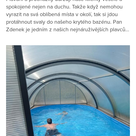
spokojené nejen na duchu. Takže když nemohou
vyrazit na svá oblíbená místa v okolí, tak si jdou
protáhnout svaly do našeho krytého bazénu. Pan
Zdenek je jedním z našich nejnáruživějších plavců…