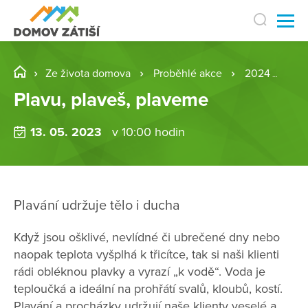
Ze života domova
Proběhlé akce
2024
Pla
Plavu, plaveš, plaveme
13. 05. 2023
v 10:00 hodin
Plavání udržuje tělo i ducha
Když jsou ošklivé, nevlídné či ubrečené dny nebo
naopak teplota vyšplhá k třicítce, tak si naši klienti
rádi obléknou plavky a vyrazí „k vodě“. Voda je
teploučká a ideální na prohřátí svalů, kloubů, kostí.
Plavání a procházky udržují naše klienty veselé a